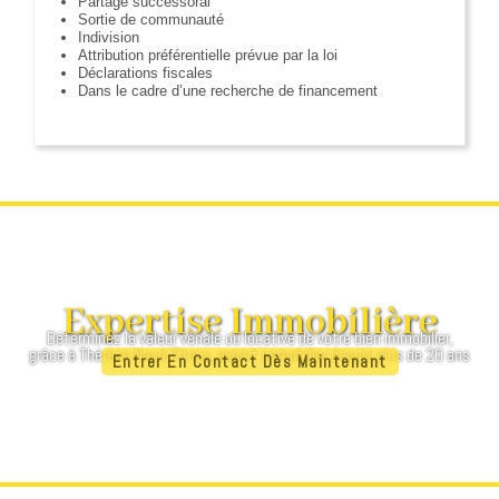
Partage successoral
Sortie de communauté
Indivision
Attribution préférentielle prévue par la loi
Déclarations fiscales
Dans le cadre d’une recherche de financement
Expertise Immobilière
Déterminez la valeur vénale ou locative de votre bien immobilier,
grâce à Thérèse Naud-Titeux, expert immobilier depuis plus de 20 ans
Entrer En Contact Dès Maintenant