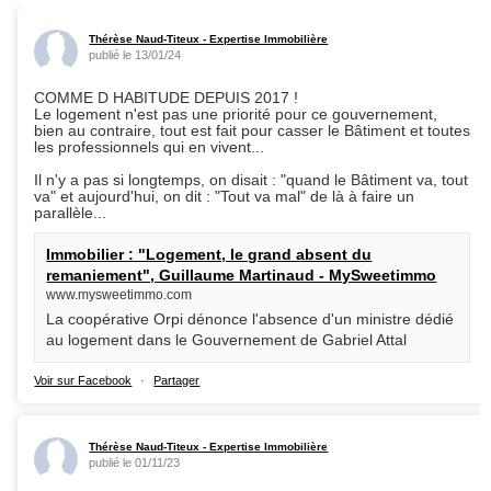
Thérèse Naud-Titeux - Expertise Immobilière
publié le 13/01/24
COMME D HABITUDE DEPUIS 2017 !
Le logement n'est pas une priorité pour ce gouvernement,
bien au contraire, tout est fait pour casser le Bâtiment et toutes
les professionnels qui en vivent...
Il n'y a pas si longtemps, on disait : "quand le Bâtiment va, tout
va" et aujourd'hui, on dit : "Tout va mal" de là à faire un
parallèle...
Immobilier : "Logement, le grand absent du
remaniement", Guillaume Martinaud - MySweetimmo
www.mysweetimmo.com
La coopérative Orpi dénonce l'absence d'un ministre dédié
au logement dans le Gouvernement de Gabriel Attal
Voir sur Facebook
·
Partager
Thérèse Naud-Titeux - Expertise Immobilière
publié le 01/11/23