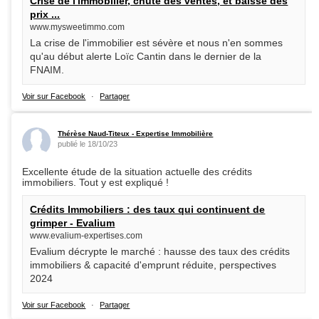
Crise de l'immobilier, chute des ventes, et baisse des
prix ...
www.mysweetimmo.com
La crise de l'immobilier est sévère et nous n'en sommes
qu'au début alerte Loïc Cantin dans le dernier de la
FNAIM.
Voir sur Facebook
·
Partager
Thérèse Naud-Titeux - Expertise Immobilière
publié le 18/10/23
Excellente étude de la situation actuelle des crédits
immobiliers. Tout y est expliqué !
Crédits Immobiliers : des taux qui continuent de
grimper - Evalium
www.evalium-expertises.com
Evalium décrypte le marché : hausse des taux des crédits
immobiliers & capacité d'emprunt réduite, perspectives
2024
Voir sur Facebook
·
Partager