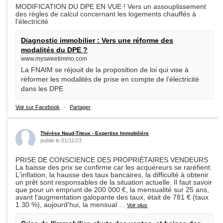
MODIFICATION DU DPE EN VUE ! Vers un assouplissement
des règles de calcul concernant les logements chauffés à
l'électricité
Diagnostic immobilier : Vers une réforme des
modalités du DPE ?
www.mysweetimmo.com
La FNAIM se réjouit de la proposition de loi qui vise à
réformer les modalités de prise en compte de l’électricité
dans les DPE
Voir sur Facebook
·
Partager
Thérèse Naud-Titeux - Expertise Immobilière
publié le 01/11/23
PRISE DE CONSCIENCE DES PROPRIÉTAIRES VENDEURS
La baisse des prix se confirme car les acquéreurs se raréfient.
L'inflation, la hausse des taux bancaires, la difficulté à obtenir
un prêt sont responsables de la situation actuelle. Il faut savoir
que pour un emprunt de 200 000 €, la mensualité sur 25 ans,
avant l'augmentation galopante des taux, était de 781 € (taux
1.30 %), aujourd'hui, la mensual
...
Voir plus