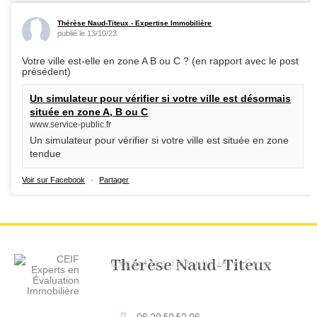
Thérèse Naud-Titeux - Expertise Immobilière
publié le 13/10/23
Votre ville est-elle en zone A B ou C ? (en rapport avec le post
présédent)
Un simulateur pour vérifier si votre ville est désormais
située en zone A, B ou C
www.service-public.fr
Un simulateur pour vérifier si votre ville est située en zone
tendue
Voir sur Facebook
·
Partager
Thérèse Naud-Titeux
Expertise Immobilière Gers